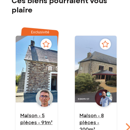
Ces biens pourraient vous
plaire
Exclusivité
Maison - 5
Maison - 8
pièces - 91m²
pièces -
200m²