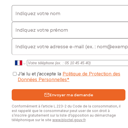
• Appartement T2 indépendant
• Terrain de 2 107 m²
Indiquez votre nom
• Vue dégagée sur la campagne
• Puits
Indiquez votre prénom
• Jardin clos
• Plusieurs terrasses
• Très nombreux stationnements
E-mail
• Vie de plain-pied possible
• Fort potentiel d'évolution et de valorisation
Que vous recherchiez une grande maison familiale offrant
espace et confort ou une propriété à fort potentiel de
rentabilité, ce bien unique saura répondre à vos ambitions.
J’ai lu et j’accepte la
Politique de Protection des
Données Personnelles
*
Une opportunité rare sur le marché vitréen.
Contactez-moi dès aujourd'hui pour organiser une visite et
Envoyer ma demande
découvrir tout le potentiel de cette propriété.
Conformément à l’article L.223-2 du Code de la consommation, il
Les informations sur les risques auxquels ce bien est
est rappelé que le consommateur peut user de son droit à
exposé sont disponibles sur le site Géorisques :
s’inscrire gratuitement sur la liste d’opposition au démarchage
téléphonique sur le site
www.bloctel.gouv.fr
.
www.georisques.gouv.fr