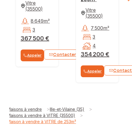
Vitre
(
35500
)
Vitre
(
35500
)
8 649m²
7 500m²
3
3
367 500 €
4
354 200 €
Contacter
Appeler
WhatsApp
Contact
Appeler
>
>
Maisons à vendre
Ille-et-Vilaine (35)
>
Maisons à vendre à VITRE (35500)
Maison à vendre à VITRE de 253m²