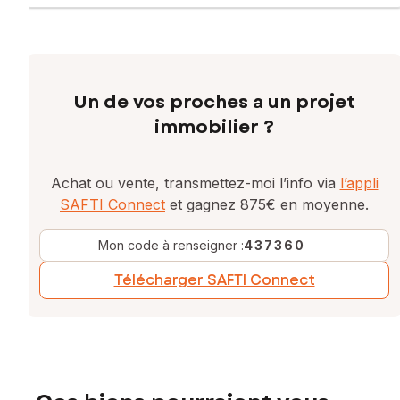
Prix de vente : 390 000 €
Honoraires charge vendeur
Contactez votre conseiller SAFTI : Régis LE MEUR, Tél. :
0664839124, E-mail : regis.lemeur@safti.fr - EI - Agent
Un de vos proches a un projet
commercial immatriculé au RSAC de Rennes sous le numéro
533876413
immobilier ?
Achat ou vente, transmettez-moi l’info via
l’appli
SAFTI Connect
et gagnez 875€ en moyenne.
Mon code à renseigner :
437360
Télécharger SAFTI Connect