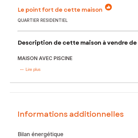
Le point fort de cette maison
QUARTIER RESIDENTIEL
Description de cette maison à vendre de 
MAISON AVEC PISCINE
à Vinassan, maison individuelle sur 2 niveaux.
Lire plus
Dans un cadre nature avec une vue lointaine sur le massif 
enterrée d'environ 30m3.
Au rez de chaussée : bel espace de vie, ouvert sur les exté
A l'étage : 4 chambres, salle d'eau et wc séparé.
Beaucoup d'intimité et de calme tout en bénéficiant de la 
En bon état, prête à l'usage !
Informations additionnelles
Des équipements de confort viennent parfaire l'ensemble : cl
Cuisine d'une petite dizaine d'années et entretien des pièc
Les extérieurs sont aménagés. Barbecue, cabanon de jardin, 
Située dans une impasse, la maison bénéficie de stationne
Bilan énergétique