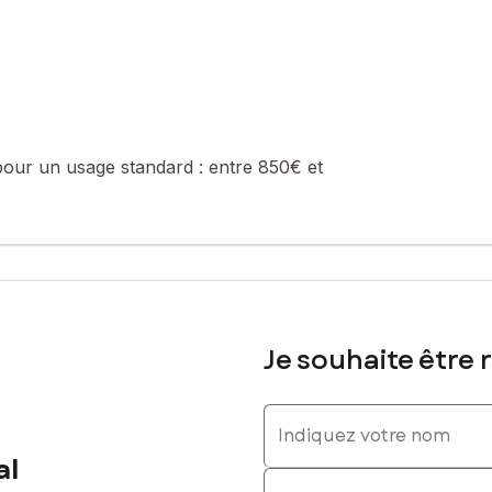
sé sont disponibles sur le site Géorisques : www.georisques.gouv.fr
él. : 0649497875, E-mail : sandrine.mareschal@safti.fr - EI - Age
pour un usage standard :
entre 850€ et
Je souhaite être 
Indiquez votre nom
al
Indiquez votre prénom