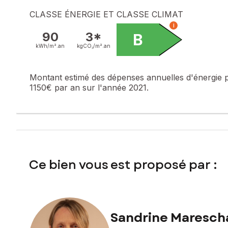
Les informations sur les risques auxquels ce bien est expo
CLASSE ÉNERGIE ET CLASSE CLIMAT
i
Prix de vente : 367 000 €
90
3*
B
Honoraires charge vendeur
kWh/m².
an
kgCO₂/m².
an
Contactez votre conseiller SAFTI : Sandrine MARESCHAL, T
100810746
Montant estimé des dépenses annuelles d'énergie 
1150€ par an sur l'année 2021.
Ce bien vous est proposé par :
Sandrine Maresch