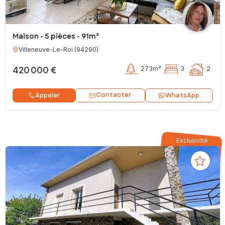
Maison - 5 pièces - 91m²
Villeneuve-Le-Roi
(
94290
)
420 000 €
273m²
3
2
Contacter
Appeler
WhatsApp
Exclusivité