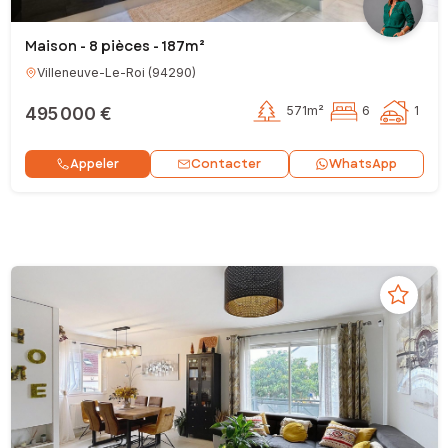
Maison - 8 pièces - 187m²
Villeneuve-Le-Roi
(
94290
)
495 000 €
571m²
6
1
Contacter
Appeler
WhatsApp