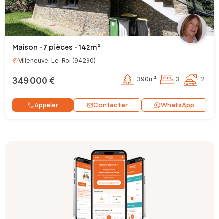
Maison - 7 pièces - 142m²
Villeneuve-Le-Roi
(
94290
)
349 000 €
390m²
3
2
Contacter
Appeler
WhatsApp