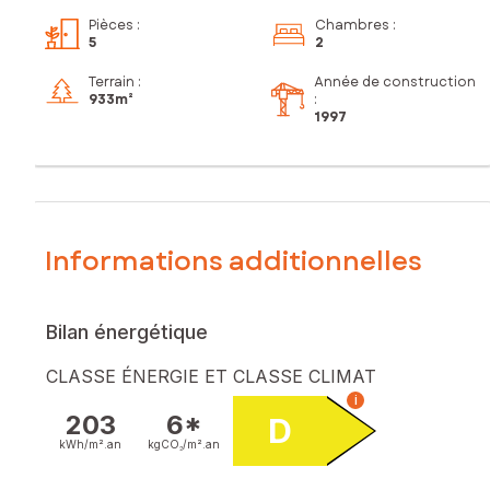
Pièces
:
Chambres
:
5
2
Terrain :
Année de construction
933m²
:
1997
Informations additionnelles
Bilan énergétique
CLASSE ÉNERGIE ET CLASSE CLIMAT
i
203
6*
D
kWh/m².
an
kgCO₂/m².
an