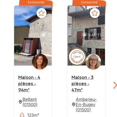
Exclusivité
Exclusivité
Maison - 4
Maison - 3
pièces -
pièces -
94m²
47m²
Bettant
Amberieu-
(
01500
)
En-Bugey
(
01500
)
123m²