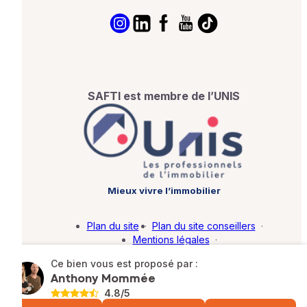
SAFTI est membre de l’UNIS
Mieux vivre l’immobilier
Plan du site
·
Plan du site conseillers
·
Mentions légales
·
Politique de protection des données
·
Ce bien vous est proposé par :
Barème d'honoraires
·
Paramétrer mes cookies
Anthony Mommée
4.8
/5
© SAFTI 2026. Tous droits réservés.