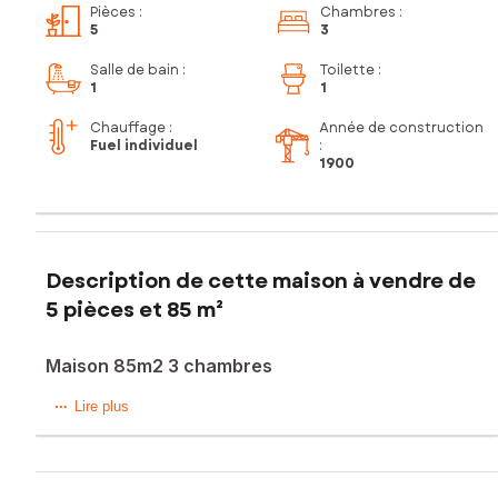
Pièces
:
Chambres
:
5
3
Salle de bain
:
Toilette
:
1
1
Chauffage :
Année de construction
Fuel individuel
:
1900
Description de cette maison à vendre de
5 pièces et 85 m²
Maison 85m2 3 chambres
Maison de village à rénover – 5 pièces situé à Vertrieu
Lire plus
Située au cœur du village de Vertrieu, cette maison de
village offre un beau potentiel.
D’une configuration fonctionnelle, elle se compose de 5
pièces dont 3 chambres, réparties sur deux niveaux.