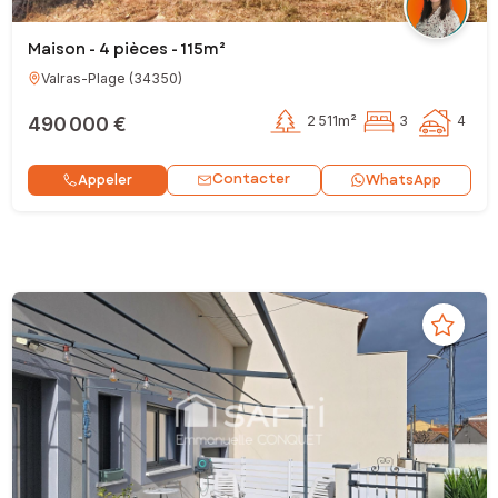
Maison - 4 pièces - 115m²
Valras-Plage
(
34350
)
490 000 €
2 511m²
3
4
Contacter
Appeler
WhatsApp