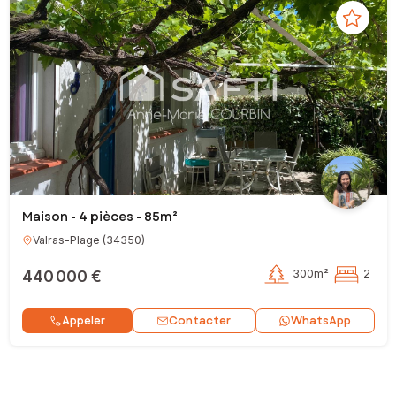
Maison - 4 pièces - 85m²
Valras-Plage
(
34350
)
440 000 €
300m²
2
Contacter
Appeler
WhatsApp