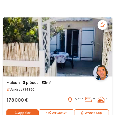
Maison - 3 pièces - 33m²
Vendres
(
34350
)
178 000 €
57m²
2
1
Contacter
Appeler
WhatsApp