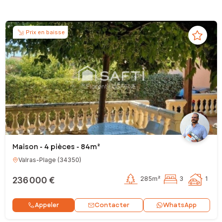
Prix en baisse
Maison - 4 pièces - 84m²
Valras-Plage
(
34350
)
236 000 €
285m²
3
1
Contacter
Appeler
WhatsApp