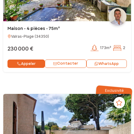
Maison - 4 pièces - 75m²
Valras-Plage
(
34350
)
230 000 €
173m²
2
Contacter
Appeler
WhatsApp
Exclusivité