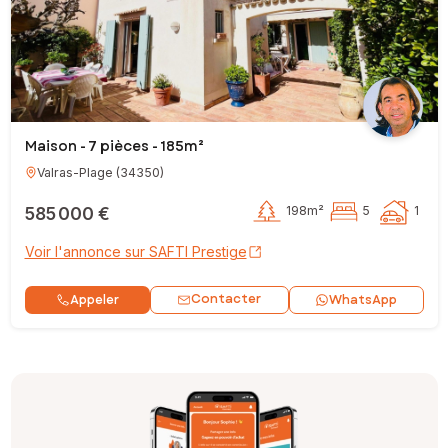
Maison - 7 pièces - 185m²
Valras-Plage
(
34350
)
585 000 €
198m²
5
1
Voir l'annonce sur SAFTI Prestige
Contacter
Appeler
WhatsApp