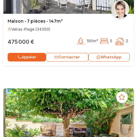
Maison - 7 pièces - 147m²
Valras-Plage
(
34350
)
475 000 €
190m²
5
2
Contacter
Appeler
WhatsApp