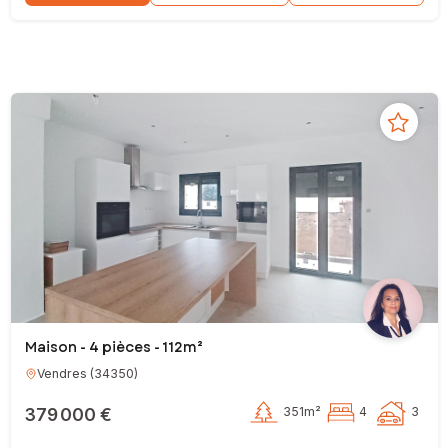
Maison - 4 pièces - 112m²
Vendres
(
34350
)
379 000 €
351m²
4
3