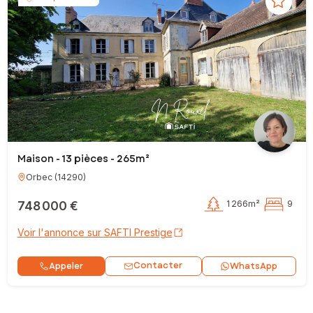
Maison - 13 pièces - 265m²
Orbec
(
14290
)
748 000 €
1 266m²
9
Voir l'annonce sur SAFTI Prestige
Contacter
Appeler
WhatsApp