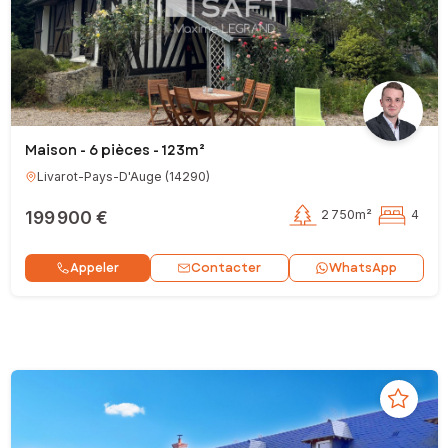
Maison - 6 pièces - 123m²
Livarot-Pays-D'Auge
(
14290
)
199 900 €
2 750m²
4
Contacter
Appeler
WhatsApp