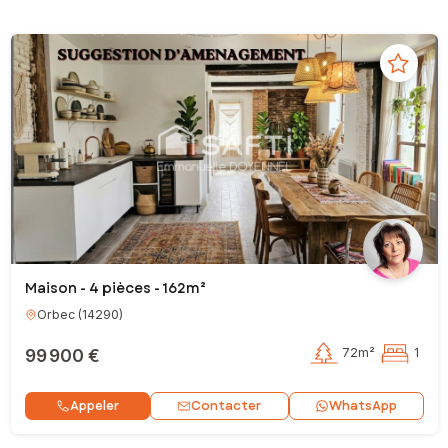
Maison - 4 pièces - 162m²
Orbec
(
14290
)
99 900 €
72m²
1
Contacter
Appeler
WhatsApp