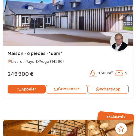
Maison - 6 pièces - 165m²
Livarot-Pays-D'Auge
(
14290
)
249 900 €
1 500m²
5
Contacter
Appeler
WhatsApp
Exclusivité