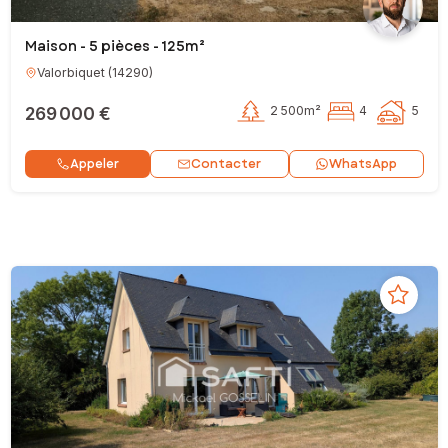
Maison - 5 pièces - 125m²
Valorbiquet
(
14290
)
269 000 €
2 500m²
4
5
Contacter
Appeler
WhatsApp