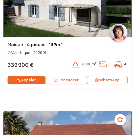
Maison - 4 pièces - 139m²
Valorbiquet
(
14290
)
339 900 €
9 000m²
3
4
Contacter
Appeler
WhatsApp