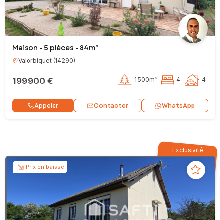
Maison - 5 pièces - 84m²
Valorbiquet
(
14290
)
199 900 €
1 500m²
4
4
Contacter
Appeler
WhatsApp
Exclusivité
Prix en baisse