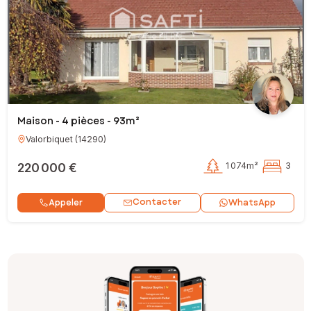
Maison - 4 pièces - 93m²
Valorbiquet
(
14290
)
220 000 €
1 074m²
3
Contacter
Appeler
WhatsApp