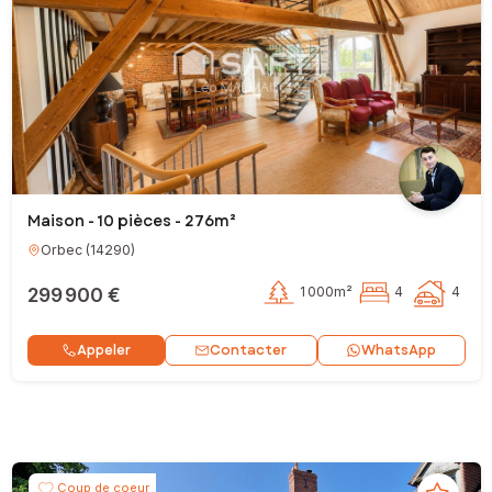
Maison - 10 pièces - 276m²
Orbec
(
14290
)
299 900 €
1 000m²
4
4
Contacter
Appeler
WhatsApp
Coup de coeur