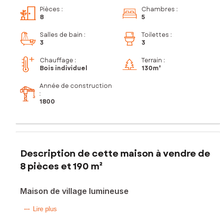
Pièces
:
Chambres
:
8
5
Salles de bain
:
Toilettes
:
3
3
Chauffage :
Terrain :
Bois individuel
130m²
Année de construction
:
1800
Description de cette maison à vendre de
8 pièces et 190 m²
Maison de village lumineuse
Située à Vallon-Pont-d'Arc (07150), cette maison de village
Lire plus
offre un cadre pittoresque au cœur de l'Ardèche