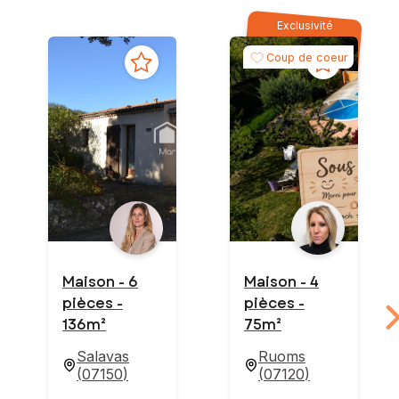
Exclusivité
Coup de coeur
Maison - 6
Maison - 4
pièces -
pièces -
136m²
75m²
Salavas
Ruoms
(
07150
)
(
07120
)