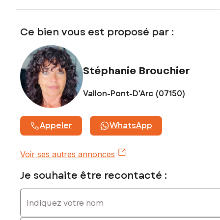
exposé sont disponibles sur le site Géorisques :
www.georisques.gouv.fr
Ce bien vous est proposé par :
Prix de vente : 285 000 €
Honoraires charge vendeur
Contactez votre conseiller SAFTI : Stéphanie BROUCHIER,
Stéphanie Brouchier
Tél. : 06 88 14 14 66, E-mail : stephanie.brouchier@safti.fr -
EI - Agent commercial immatriculé au RSAC de AUBENAS
Vallon-Pont-D'Arc (07150)
sous le numéro 528 202 419
Appeler
WhatsApp
Voir ses autres annonces
Je souhaite être recontacté :
Indiquez votre nom