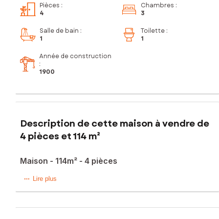
Pièces
:
Chambres
:
4
3
Salle de bain
:
Toilette
:
1
1
Année de construction
:
1900
Description de cette maison à vendre de
4 pièces et 114 m²
Maison - 114m² - 4 pièces
Située dans la charmante commune de Valette (15400),
Lire plus
cette maison de maître en pierre offre un cadre authentique
et pittoresque. Proche des commodités locales, ce bien
bénéficie d'un emplacement idéal pour profiter de la
tranquillité de la campagne tout en restant à proximité des