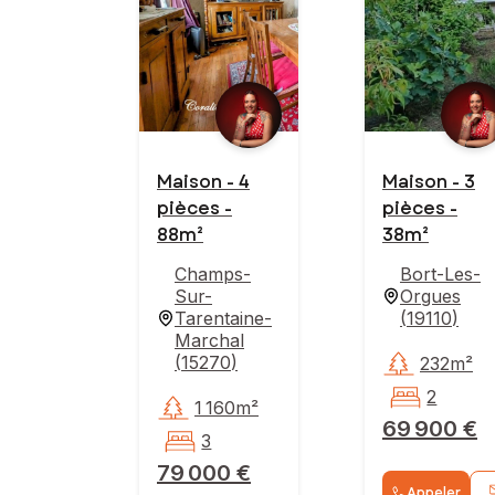
Maison - 4
Maison - 3
pièces -
pièces -
88m²
38m²
Champs-
Bort-Les-
Sur-
Orgues
Tarentaine-
(
19110
)
Marchal
(
15270
)
232m²
2
1 160m²
69 900 €
3
79 000 €
Appeler