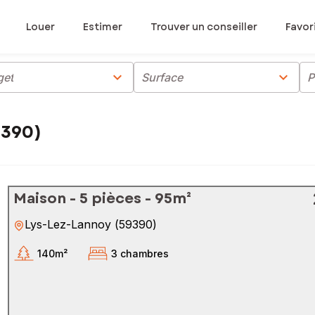
Louer
Estimer
Trouver un conseiller
Favor
chevron_right
chevron_right
get
Surface
P
9390)
Maison - 5 pièces - 95m²
Lys-Lez-Lannoy
(
59390
)
140m²
3 chambres