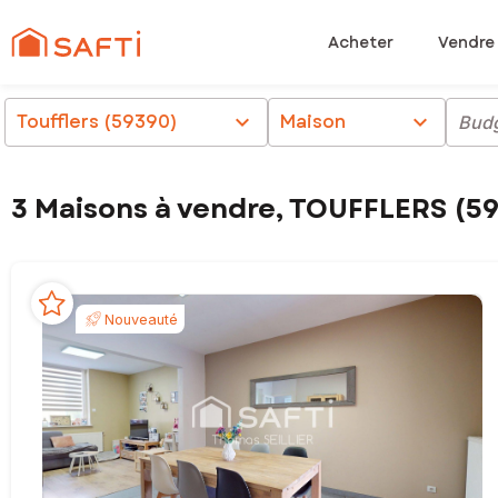
Acheter
Vendre
Toufflers (59390)
chevron_right
Maison
chevron_right
Bud
3 Maisons à vendre, TOUFFLERS (5
Nouveauté