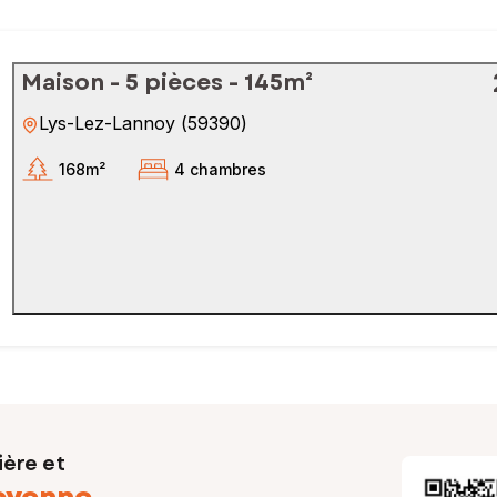
Maison - 5 pièces - 145m²
Lys-Lez-Lannoy
(
59390
)
168m²
4 chambres
ière et
oyenne