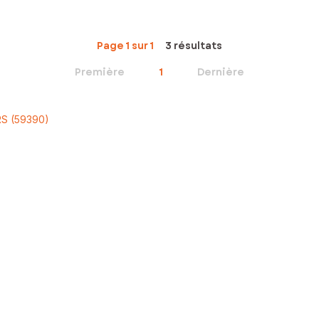
Page 1 sur 1
3 résultats
Première
1
Dernière
RS (59390)