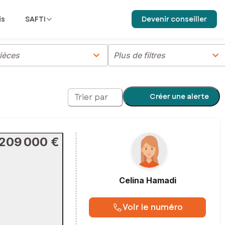
is
SAFTI
Devenir conseiller
chevron_right
chevron_right
ièces
Plus de filtres
Créer une alerte
Trier par
209 000 €
Celina
Hamadi
Voir le numéro