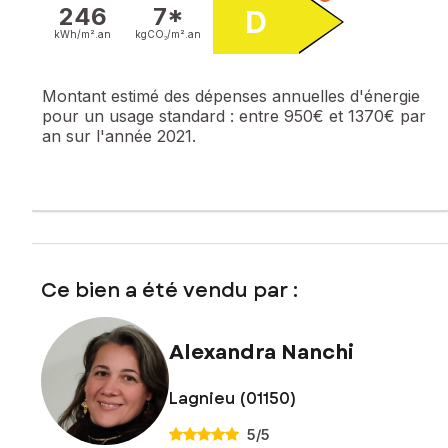
246
7*
D
kWh/m².
an
kgCO₂/m².
an
Montant estimé des dépenses annuelles d'énergie
pour un usage standard :
entre 950€ et 1370€ par
an sur l'année 2021.
Ce bien a été vendu par :
Alexandra Nanchi
Lagnieu (01150)
5
/5