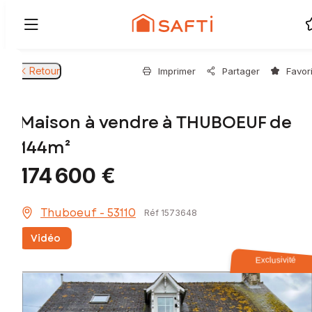
Retour
Imprimer
Partager
Favor
Maison à vendre à THUBOEUF de
144m²
174 600 €
Thuboeuf - 53110
Réf 1573648
Vidéo
Exclusivité