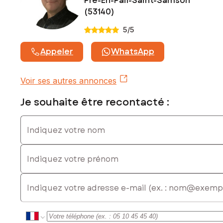
Pre-En-Pail-Saint-Samson
478 520 638
(53140)
5
/5
Appeler
WhatsApp
Voir ses autres annonces
Je souhaite être recontacté :
Indiquez votre nom
Indiquez votre prénom
E-mail