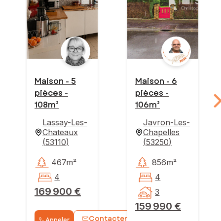
Maison - 5
Maison - 6
pièces -
pièces -
108m²
106m²
Lassay-Les-
Javron-Les-
Chateaux
Chapelles
(
53110
)
(
53250
)
467m²
856m²
4
4
169 900 €
3
159 990 €
Contacter
Appeler
WhatsApp