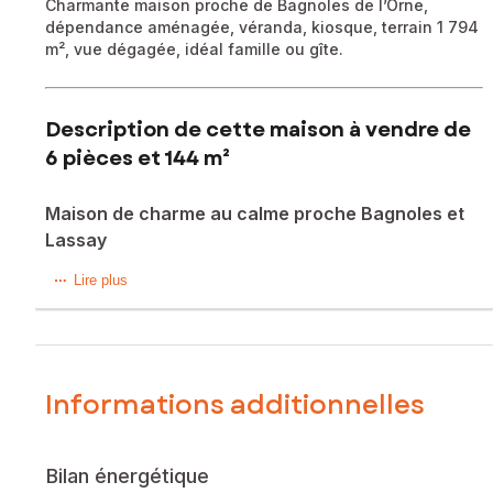
Charmante maison proche de Bagnoles de l’Orne,
dépendance aménagée, véranda, kiosque, terrain 1 794
m², vue dégagée, idéal famille ou gîte.
Description de cette maison à vendre de
6 pièces et 144 m²
Maison de charme au calme proche Bagnoles et
Lassay
Située dans un hameau paisible de Lassay-les-Châteaux, à
Lire plus
seulement 10 minutes de la station balnéaire de Bagnoles
de l’Orne Normandie, cette propriété en pierre allie
authenticité et confort moderne dans un environnement
préservé.
Informations additionnelles
Offrant 144 m² habitables sur un terrain de 1 794 m², la
maison a été soigneusement rénovée pour créer une
atmosphère chaleureuse et conviviale. Elle dispose de
Bilan énergétique
deux cuisines modernes, de salles de bains récentes, ainsi