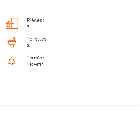
Pièces
:
7
Toilettes
:
2
Terrain :
1 134m²