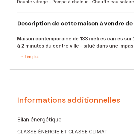
Double vitrage - Pompe à chaleur - Chauffe eau solaire
Description de cette maison à vendre de 
Maison contemporaine de 133 mètres carrés sur 2 
à 2 minutes du centre ville - situé dans une impa
Située à Thouars (79100), cette charmante maison bénéfici
Lire plus
Les propriétaires pourront profiter de la tranquillité de la
Érigée sur un terrain d'environ 1134 m², cette propriété 
jardinage ou de moments en plein air seront comblés par l
À l'intérieur, cette maison d'environ 133 m² se compose de 7
Informations additionnelles
pièces spacieuses et lumineuses offrent un cadre de vie agré
Les informations sur les risques auxquels ce bien est expo
Bilan énergétique
Prix de vente : 147 000 €
Honoraires charge vendeur
CLASSE ÉNERGIE ET CLASSE CLIMAT