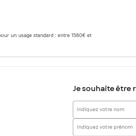
624445401, E-mail : patrick.didier@safti.fr - EI - Agent commercial i
pour un usage standard :
entre 1580€ et
Je souhaite être 
Indiquez votre nom
Indiquez votre prénom