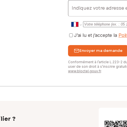
E-mail
J’ai lu et j’accepte la
Pol
Envoyer ma demande
Conformément à l’article L.223-2 
user de son droit à s’inscrire gratu
www.bloctel.gouv.fr
.
lier ?