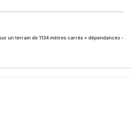
sur un terrain de 1134 mètres carrés + dépendances -
rces, écoles , elle offre un cadre de vie agréable et pratique.
aires.
insi des espaces extérieurs appréciables. Les amoureux de
nt selon les envies des résidents.
 salles d'eau et 2 toilettes, le confort est au rendez-vous. Les
n véritable cocon familial, alliant confort et fonctionnalité.