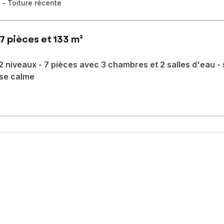
 - Toiture récente
7 pièces et 133 m²
niveaux - 7 pièces avec 3 chambres et 2 salles d'eau - 
sse calme
e d'un cadre paisible dans un quartier recherché. Proche des comme
 région tout en ayant accès facilement à toutes les commodités nécess
comprend plusieurs places de parking et des dépendances, offrant a
'espace disponible, offrant de nombreuses possibilités d'aménageme
 pièces, dont 3 chambres, idéales pour accueillir une famille. Avec 2
able, idéal pour se détendre en toute sérénité. Cette propriété est u
sé sont disponibles sur le site Géorisques : www.georisques.gouv.fr