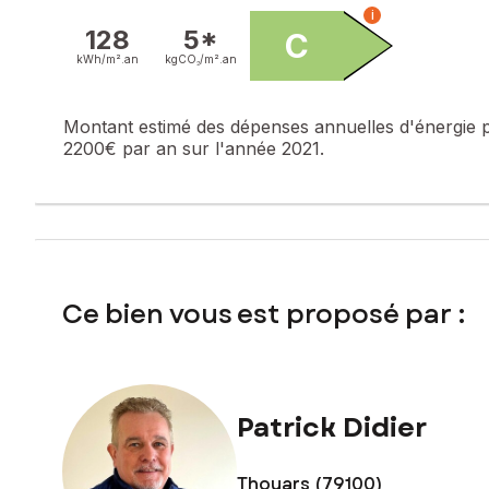
i
Contactez votre conseiller SAFTI : Patrick DIDIER, Tél. : 0
128
5*
C
kWh/m².
an
kgCO₂/m².
an
Montant estimé des dépenses annuelles d'énergie 
2200€ par an sur l'année 2021.
Ce bien vous est proposé par :
Patrick Didier
Thouars (79100)