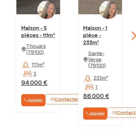
Maison - 5
Maison - 1
pièces - 111m²
pièce -
233m²
Thouars
(
79100
)
Sainte-
Verge
111m²
(
79100
)
3
233m²
94 000 €
1
86 000 €
Contacter
Appeler
WhatsApp
Contact
Appeler