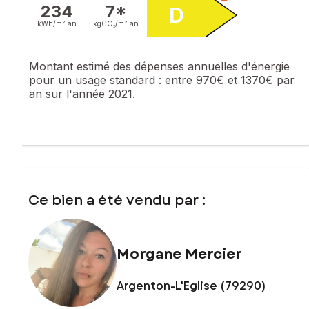
234
7*
D
kWh/m².
an
kgCO₂/m².
an
Montant estimé des dépenses annuelles d'énergie
pour un usage standard :
entre 970€ et 1370€ par
an sur l'année 2021.
Ce bien a été vendu par :
Morgane Mercier
Argenton-L'Eglise (79290)