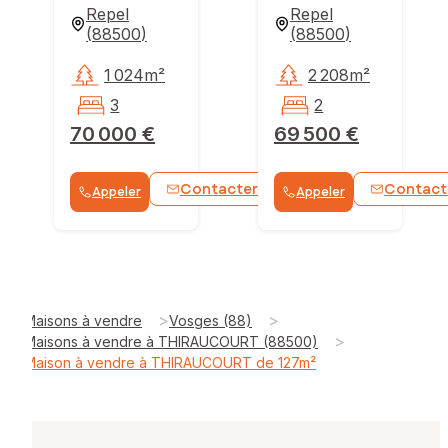
Repel
Repel
(
88500
)
(
88500
)
1 024m²
2 208m²
3
2
70 000 €
69 500 €
Contacter
Contact
Appeler
Appeler
WhatsApp
>
>
Maisons à vendre
Vosges (88)
>
Maisons à vendre à THIRAUCOURT (88500)
Maison à vendre à THIRAUCOURT de 127m²