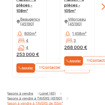
pièces -
pièces -
108m²
105m²
Beaugency
Villorceau
(
45190
)
(
45190
)
800m²
1 458m²
4
3
268 000 €
4
253 000 €
Contact
Appeler
Contacter
Appeler
WhatsApp
>
>
Maisons à vendre
Loiret (45)
>
Maisons à vendre à TAVERS (45190)
Maison à vendre à TAVERS de 155m²