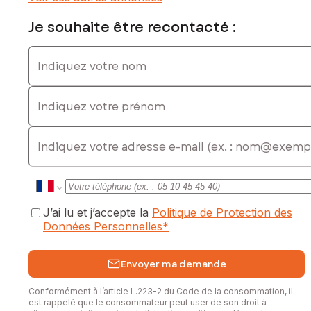
Une salle de bains avec WC
Je souhaite être recontacté :
Un bien clé en main, alliant charme, modernité et
fonctionnalité.
Indiquez votre nom
Les informations sur les risques auxquels ce bien est
Indiquez votre prénom
exposé sont disponibles sur le site Géorisques :
www.georisques.gouv.fr
E-mail
Prix de vente : 279 000 €
Honoraires charge vendeur
Contactez votre conseiller SAFTI : Aurélie TAILLARD, Tél. :
0750430386, E-mail : aurelie.taillard@safti.fr - EI - Agent
commercial immatriculé au RSAC de Orléans sous le numéro
J’ai lu et j’accepte la
Politique de Protection des
989998844
Données Personnelles
*
Envoyer ma demande
Conformément à l’article L.223-2 du Code de la consommation, il
est rappelé que le consommateur peut user de son droit à