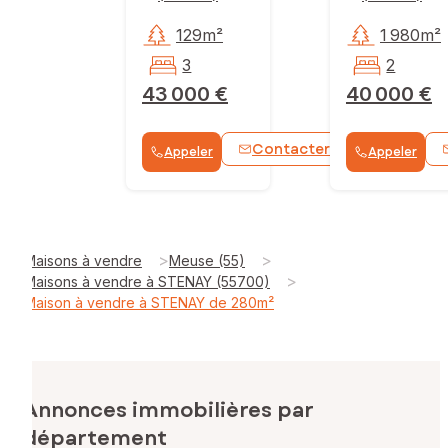
129m²
1 980m²
3
2
43 000 €
40 000 €
Contacter
Appeler
Appeler
WhatsApp
>
>
Maisons à vendre
Meuse (55)
>
Maisons à vendre à STENAY (55700)
Maison à vendre à STENAY de 280m²
Annonces immobilières par
département