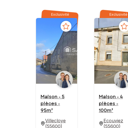
Exclusivité
Exclusivité
Maison - 5
Maison - 4
pièces -
pièces -
95m²
100m²
Villecloye
Ecouviez
(
55600
)
(
55600
)