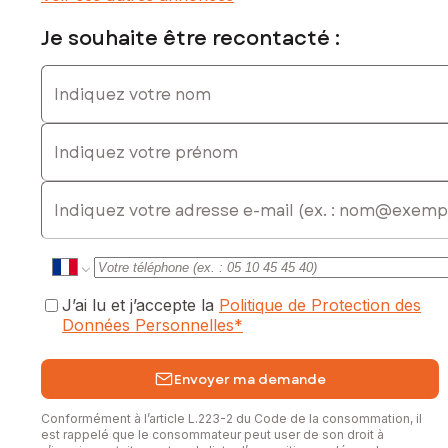
Prix de vente : 115 000 €
Honoraires charge vendeur
Je souhaite être recontacté :
Contactez votre conseiller SAFTI : Angélique PALIN, Tél. : 06
Indiquez votre nom
37 94 29 88, E-mail : angelique.palin@safti.fr - EI - Agent
commercial immatriculé au RSAC de CHALONS-EN-
Indiquez votre prénom
CHAMPAGNE sous le numéro 413 991 084
E-mail
J’ai lu et j’accepte la
Politique de Protection des
Données Personnelles
*
Envoyer ma demande
Conformément à l’article L.223-2 du Code de la consommation, il
est rappelé que le consommateur peut user de son droit à