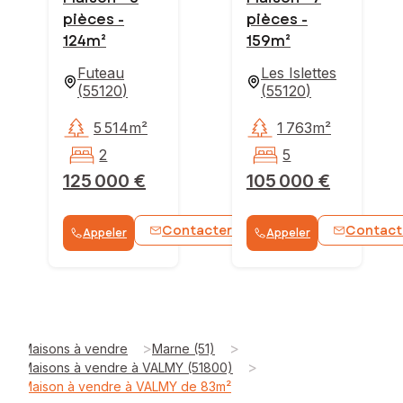
pièces -
pièces -
124m²
159m²
Futeau
Les Islettes
(
55120
)
(
55120
)
5 514m²
1 763m²
2
5
125 000 €
105 000 €
Contacter
Contact
Appeler
Appeler
WhatsApp
>
>
Maisons à vendre
Marne (51)
>
Maisons à vendre à VALMY (51800)
Maison à vendre à VALMY de 83m²