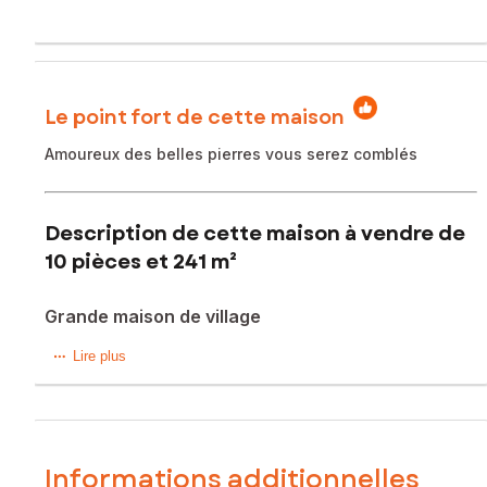
Le point fort de cette maison
Amoureux des belles pierres vous serez comblés
Description de cette maison à vendre de
10 pièces et 241 m²
Grande maison de village
Située dans la charmante commune de Saint-Sigismond-de-
Lire plus
Clermont (17240), cette maison bénéficie d'un
environnement paisible en pleine campagne, idéal pour les
amoureux de la nature.
À l'extérieur, la maison dispose d'une terrasse couverte de
Informations additionnelles