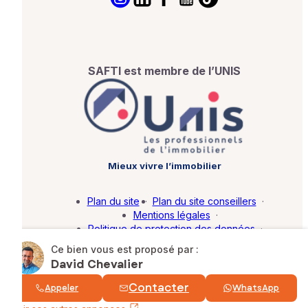
SAFTI est membre de l’UNIS
Mieux vivre l’immobilier
Plan du site
·
Plan du site conseillers
·
Mentions légales
·
Politique de protection des données
·
Barème d'honoraires
·
Paramétrer mes cookies
Ce bien vous est proposé par :
David Chevalier
© SAFTI 2026. Tous droits réservés.
Contacter
Appeler
WhatsApp