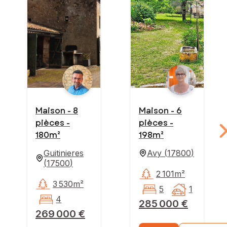
Maison - 8
Maison - 6
pièces -
pièces -
180m²
198m²
Guitinieres
Avy
(
17800
)
(
17500
)
2 101m²
3 530m²
5
1
4
285 000 €
269 000 €