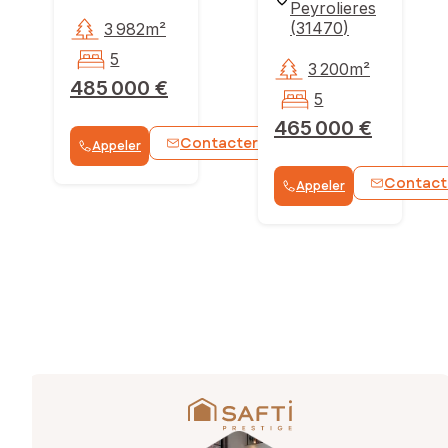
Peyrolieres
(
31470
)
3 982m²
5
3 200m²
485 000 €
5
465 000 €
Contacter
Appeler
WhatsApp
Contact
Appeler