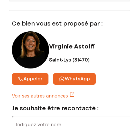
www.georisques.gouv.fr
Prix de vente : 515 000 €
Honoraires charge vendeur
Ce bien vous est proposé par :
Contactez votre conseiller SAFTI : Virginie ASTOLFI, Tél. :
06 66 58 50 50, E-mail : virginie.astolfi@safti.fr - EI - Agent
commercial immatriculé au RSAC de TOULOUSE sous le
Virginie Astolfi
numéro 878 806 652
Saint-Lys (31470)
Appeler
WhatsApp
Voir ses autres annonces
Je souhaite être recontacté :
Indiquez votre nom