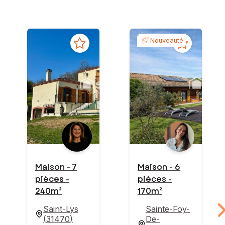
Nouveauté
Maison - 7
Maison - 6
pièces -
pièces -
240m²
170m²
Saint-Lys
Sainte-Foy-
(
31470
)
De-