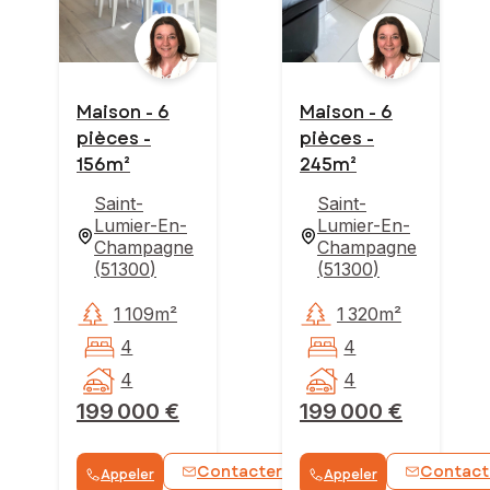
Maison - 6
Maison - 6
pièces -
pièces -
156m²
245m²
Saint-
Saint-
Lumier-En-
Lumier-En-
Champagne
Champagne
(
51300
)
(
51300
)
1 109m²
1 320m²
4
4
4
4
199 000 €
199 000 €
Contacter
Contact
Appeler
Appeler
WhatsApp