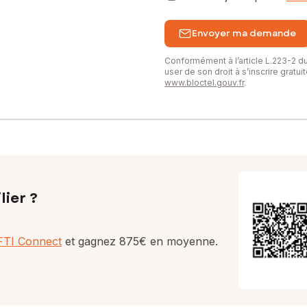
Envoyer ma demande
Conformément à l’article L.223-2 
user de son droit à s’inscrire gratu
www.bloctel.gouv.fr
.
lier ?
AFTI Connect
et gagnez 875€ en moyenne.