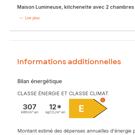
Maison Lumineuse, kitchenette avec 2 chambres -
Belle Opportunité ! - * * * Nouveauté SAFTI en Exclusivité *
Lire plus
A seulement 5 minutes de Basse Goulaine, à Saint Julien 
situation idéale avec un accès rapide à Nantes et à la gar
Maison de plain-pied qui se compose d'une belle pièce de
service sur la terrasse arrière, un dégagement, 2 chambres
Informations additionnelles
Le tout sur un terrain clos de 132 m², une belle terrasse ave
Faire Vite ! ! !
Les informations sur les risques auxquels ce bien est expo
Bilan énergétique
Prix de vente : 174 800 €
CLASSE ÉNERGIE ET CLASSE CLIMAT
Honoraires charge vendeur
i
307
12*
E
Contactez votre conseiller SAFTI : Julien FRADIN, Tél. : 0
kWh/m².
an
kgCO₂/m².
an
Montant estimé des dépenses annuelles d'énergie 