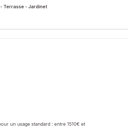
 Terrasse - Jardinet
 * *
de Concelles, 5 km du centre bourg avec l’ensemble des commodités
e de Thouaré-sur-Loire.
 vie lumineuse, un espace salle à manger donnant sur une cuisine
, une salle d'eau et un wc.
c cabanon de jardin et un jardin sur l'avant de la maison.
sé sont disponibles sur le site Géorisques : www.georisques.gouv.fr
614783087, E-mail : julien.fradin@safti.fr - EI - Agent commercial i
pour un usage standard :
entre 1510€ et