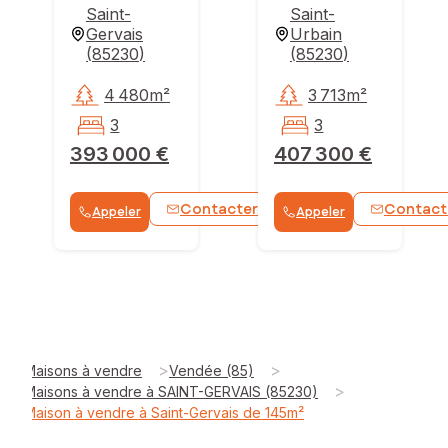
Saint-
Saint-
Gervais
Urbain
(
85230
)
(
85230
)
4 480m²
3 713m²
3
3
393 000 €
407 300 €
Contacter
Contact
Appeler
Appeler
WhatsApp
>
>
Maisons à vendre
Vendée (85)
>
Maisons à vendre à SAINT-GERVAIS (85230)
Maison à vendre à Saint-Gervais de 145m²