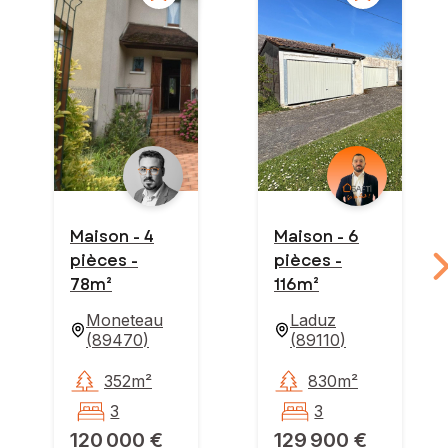
Maison - 4
Maison - 6
pièces -
pièces -
78m²
116m²
Moneteau
Laduz
(
89470
)
(
89110
)
352m²
830m²
3
3
120 000 €
129 900 €