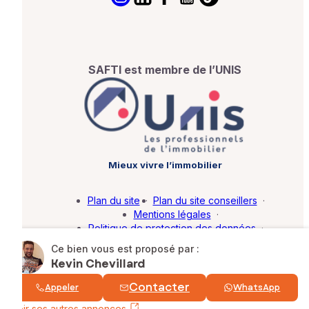
SAFTI est membre de l’UNIS
Mieux vivre l’immobilier
Plan du site
·
Plan du site conseillers
·
Mentions légales
·
Politique de protection des données
·
Barème d'honoraires
·
Paramétrer mes cookies
Ce bien vous est proposé par :
Kevin Chevillard
© SAFTI 2026. Tous droits réservés.
Contacter
Appeler
WhatsApp
Voir ses autres annonces