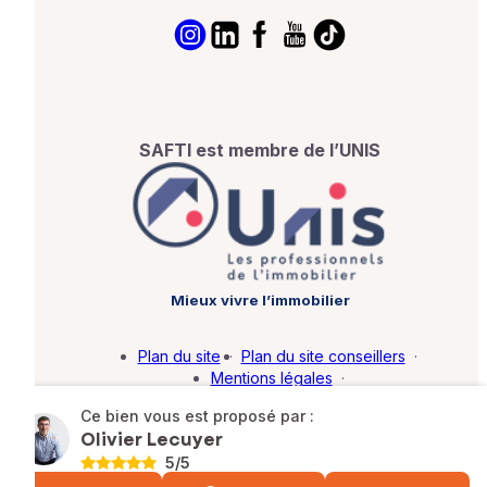
SAFTI est membre de l’UNIS
Mieux vivre l’immobilier
Plan du site
·
Plan du site conseillers
·
Mentions légales
·
Politique de protection des données
·
Ce bien vous est proposé par :
Barème d'honoraires
·
Paramétrer mes cookies
Olivier Lecuyer
5
/5
© SAFTI 2026. Tous droits réservés.