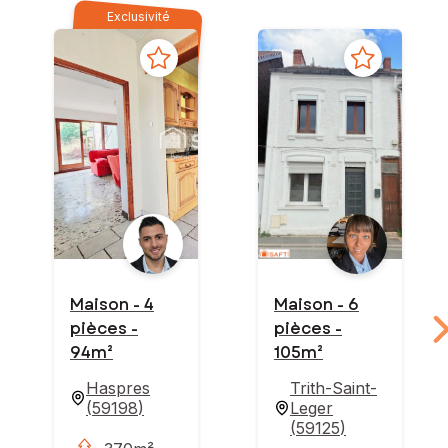
Exclusivité
Maison - 4
Maison - 6
pièces -
pièces -
94m²
105m²
Haspres
Trith-Saint-
(
59198
)
Leger
(
59125
)