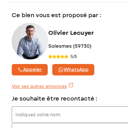
Prix de vente : 89 900 €
Ce bien vous est proposé par :
Honoraires charge vendeur
Contactez votre conseiller SAFTI : Olivier LECUYER, Tél. :
Olivier Lecuyer
0629695291, E-mail : olivier.lecuyer@safti.fr - EI - Agent
commercial immatriculé au RSAC de DOUAI sous le numéro
818 392 466
Solesmes (59730)
5
/5
Appeler
WhatsApp
Voir ses autres annonces
Je souhaite être recontacté :
Indiquez votre nom
Indiquez votre prénom