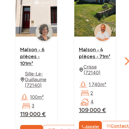
Maison - 6
Maison - 4
pièces -
pièces - 71m²
101m²
Crisse
(
72140
)
Sille-Le-
Guillaume
1 740m²
(
72140
)
2
100m²
4
3
109 000 €
119 000 €
Contact
Appeler