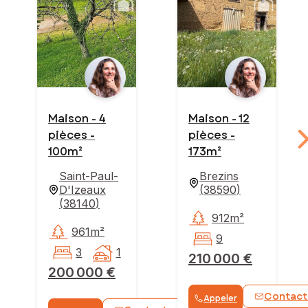
Maison - 4
Maison - 12
pièces -
pièces -
100m²
173m²
Saint-Paul-
Brezins
D'Izeaux
(
38590
)
(
38140
)
912m²
961m²
9
3
1
210 000 €
200 000 €
Contact
Appeler