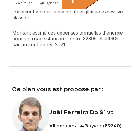
avec WC. À l'extérieur, un garage, un atelier et une cave
kWh/m².
an
kgCO₂/m².
an
complètent les commodités de cette propriété, offrant ainsi
Logement à consommation énergétique excessive :
un espace de vie plaisant et bien aménagé.
classe F
Les informations sur les risques auxquels ce bien est
Montant estimé des dépenses annuelles d'énergie
exposé sont disponibles sur le site Géorisques :
pour un usage standard :
entre 3230€ et 4430€
www.georisques.gouv.fr
par an sur l'année 2021.
Prix de vente : 251 000 €
Honoraires charge vendeur
Contactez votre conseiller SAFTI : Joël FERREIRA DA SILVA,
Tél. : 0663049816, E-mail : joel.ferreiradasilva@safti.fr - EI -
Agent commercial immatriculé au RSAC de Sens sous le
numéro 530 864 255
Ce bien vous est proposé par :
Joël Ferreira Da Silva
Villeneuve-La-Guyard (89340)