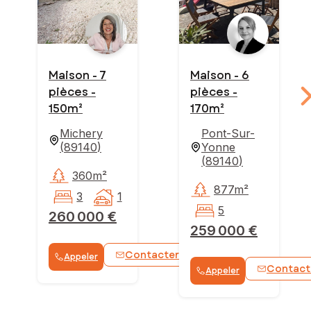
Maison - 7
Maison - 6
pièces -
pièces -
150m²
170m²
Michery
Pont-Sur-
(
89140
)
Yonne
(
89140
)
360m²
877m²
3
1
5
260 000 €
259 000 €
Contacter
Appeler
WhatsApp
Contact
Appeler