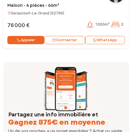
Maison - 4 pièces - 66m²
Seraucourt-Le-Grand
(
02790
)
76 000 €
1 000m²
2
Contacter
Appeler
WhatsApp
Partagez une info immobilière et
Gagnez 875€ en moyenne
Un de vos proches a un projet immobilier ? Achat ou vente,