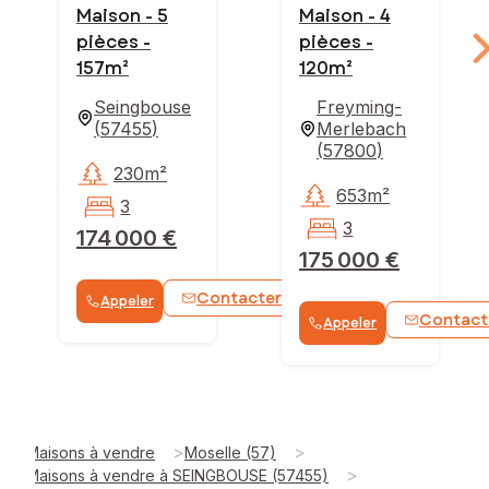
Maison - 5
Maison - 4
pièces -
pièces -
157m²
120m²
Seingbouse
Freyming-
(
57455
)
Merlebach
(
57800
)
230m²
653m²
3
3
174 000 €
175 000 €
Contacter
Appeler
WhatsApp
Contact
Appeler
>
>
Maisons à vendre
Moselle (57)
>
Maisons à vendre à SEINGBOUSE (57455)