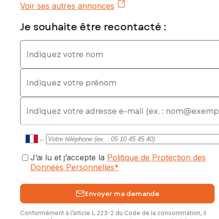
exposé sont disponibles sur le site Géorisques :
Voir ses autres annonces
www.georisques.gouv.fr
Je souhaite être recontacté :
Prix de vente : 179 000 €
Honoraires charge vendeur
Indiquez votre nom
Contactez votre conseiller SAFTI : Sarah MEDDA-
Indiquez votre prénom
FELLMANN, Tél. : 06 47 60 34 15, E-mail :
sarah.medda@safti.fr - EI - Agent commercial immatriculé au
RSAC de SARREGUEMINES sous le numéro 848 522 090
E-mail
J’ai lu et j’accepte la
Politique de Protection des
Données Personnelles
*
Envoyer ma demande
Conformément à l’article L.223-2 du Code de la consommation, il