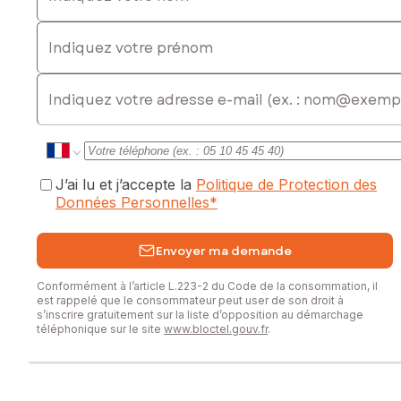
www.georisques.gouv.fr
Indiquez votre prénom
Prix de vente : 360 000 €
Honoraires charge vendeur
E-mail
Contactez votre conseiller SAFTI : Jessica DAGUET, Tél. :
0696662827, E-mail : jessica.daguet@safti.fr - EI - Agent
commercial immatriculé au RSAC de FORT-DE-FRANCE sous
le numéro 921 424 834
J’ai lu et j’accepte la
Politique de Protection des
Données Personnelles
*
Envoyer ma demande
Conformément à l’article L.223-2 du Code de la consommation, il
est rappelé que le consommateur peut user de son droit à
s’inscrire gratuitement sur la liste d’opposition au démarchage
téléphonique sur le site
www.bloctel.gouv.fr
.