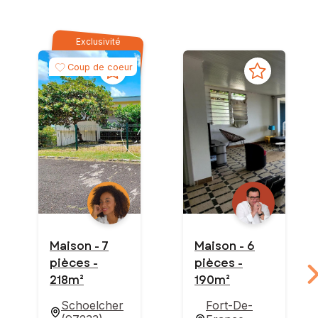
Exclusivité
Coup de coeur
Maison - 7
Maison - 6
pièces -
pièces -
218m²
190m²
Schoelcher
Fort-De-