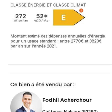
CLASSE ÉNERGIE ET CLASSE CLIMAT
i
272
52*
E
kWh/m².
an
kgCO₂/m².
an
Montant estimé des dépenses annuelles d'énergie
pour un usage standard :
entre 2770€ et 3820€
par an sur l'année 2021.
Ce bien a été vendu par :
Fodhil Acherchour
Châtenay-Malabry (92290)