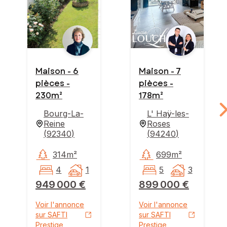
Maison - 6
Maison - 7
pièces -
pièces -
230m²
178m²
Bourg-La-
L' Haÿ-les-
Reine
Roses
(
92340
)
(
94240
)
314m²
699m²
4
1
5
3
949 000 €
899 000 €
Voir l'annonce
Voir l'annonce
sur SAFTI
sur SAFTI
Prestige
Prestige