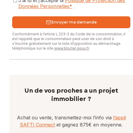
J’ai lu et j’accepte la
Politique de Protection des
Données Personnelles
*
Envoyer ma demande
Conformément à l’article L.223-2 du Code de la consommation, il
est rappelé que le consommateur peut user de son droit à
s’inscrire gratuitement sur la liste d’opposition au démarchage
téléphonique sur le site
www.bloctel.gouv.fr
.
Un de vos proches a un projet
immobilier ?
Achat ou vente, transmettez-moi l’info via
l’appli
SAFTI Connect
et gagnez 875€ en moyenne.