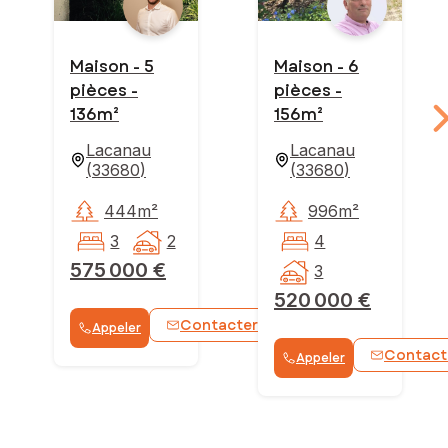
Maison - 5
Maison - 6
pièces -
pièces -
136m²
156m²
Lacanau
Lacanau
(
33680
)
(
33680
)
444m²
996m²
3
2
4
575 000 €
3
520 000 €
Contacter
Appeler
WhatsApp
Contact
Appeler