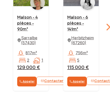
Maison - 4
Maison - 6
pièces -
pièces -
90m²
141m²
Sarralbe
Herbitzheim
(
57430
)
(
67260
)
817m²
756m²
2
1
5
129 000 €
115 000 €
Contacter
Contact
Appeler
Appeler
WhatsApp