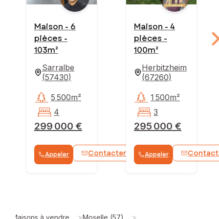
Maison - 6
Maison - 4
pièces -
pièces -
103m²
100m²
Sarralbe
Herbitzheim
(
57430
)
(
67260
)
5 500m²
1 500m²
4
3
299 000 €
295 000 €
Contacter
Contact
Appeler
Appeler
WhatsApp
>
>
Maisons à vendre
Moselle (57)