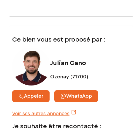
Contactez votre conseiller SAFTI : Julian CANO, Tél. :
0672232433, E-mail : julian.cano@safti.fr - EI - Agent
commercial immatriculé au RSAC de Mâcon sous le numéro
999214786
Ce bien vous est proposé par :
Julian Cano
Ozenay (71700)
Appeler
WhatsApp
Voir ses autres annonces
Je souhaite être recontacté :