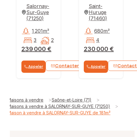
Salornay-
Saint-
Sur-Guye
Huruge
(
71250
)
(
71460
)
1 201m²
680m²
3
2
4
239 000 €
230 000 €
Contacter
Contact
Appeler
Appeler
WhatsApp
>
>
Maisons à vendre
Saône-et-Loire (71)
>
Maisons à vendre à SALORNAY-SUR-GUYE (71250)
Maison à vendre à SALORNAY-SUR-GUYE de 181m²