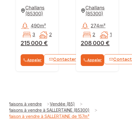
Challans
Challans
(
85300
)
(
85300
)
490m²
274m²
3
2
2
1
215 000 €
208 000 €
Contacter
Contact
Appeler
Appeler
WhatsApp
>
>
Maisons à vendre
Vendée (85)
>
Maisons à vendre à SALLERTAINE (85300)
Maison à vendre à SALLERTAINE de 157m²