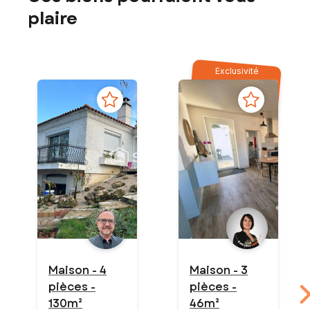
plaire
Exclusivité
Maison - 4
Maison - 3
pièces -
pièces -
130m²
46m²