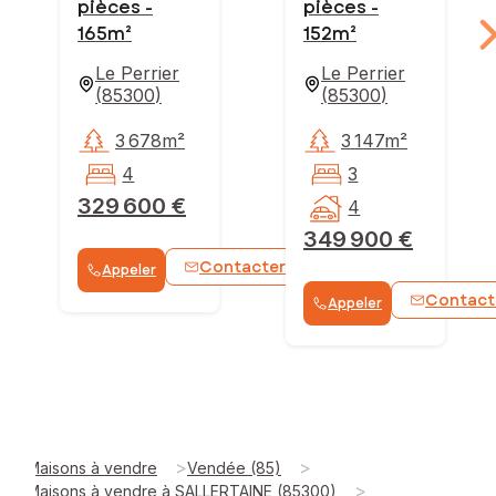
pièces -
pièces -
165m²
152m²
Le Perrier
Le Perrier
(
85300
)
(
85300
)
3 678m²
3 147m²
4
3
329 600 €
4
349 900 €
Contacter
Appeler
WhatsApp
Contact
Appeler
>
>
Maisons à vendre
Vendée (85)
>
Maisons à vendre à SALLERTAINE (85300)