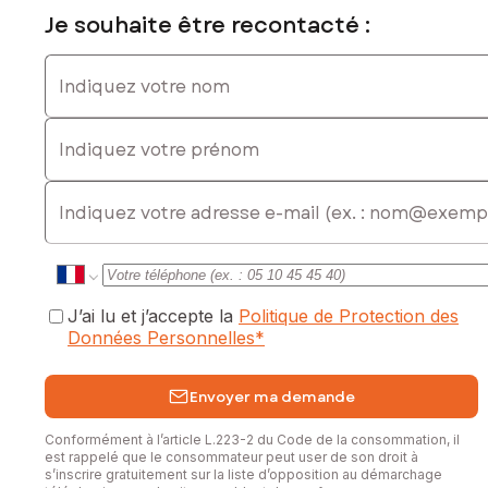
commercial immatriculé au RSAC de LA ROCHE-SUR-YON
Je souhaite être recontacté :
sous le numéro 887 793 263
Indiquez votre nom
Indiquez votre prénom
E-mail
J’ai lu et j’accepte la
Politique de Protection des
Données Personnelles
*
Envoyer ma demande
Conformément à l’article L.223-2 du Code de la consommation, il
est rappelé que le consommateur peut user de son droit à
s’inscrire gratuitement sur la liste d’opposition au démarchage