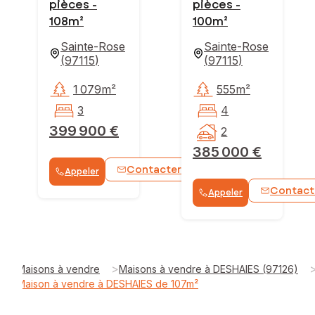
pièces -
pièces -
108m²
100m²
Sainte-Rose
Sainte-Rose
(
97115
)
(
97115
)
1 079m²
555m²
3
4
399 900 €
2
385 000 €
Contacter
Appeler
WhatsApp
Contact
Appeler
>
Maisons à vendre
Maisons à vendre à DESHAIES (97126)
Maison à vendre à DESHAIES de 107m²