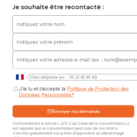
exposé sont disponibles sur le site Géorisques :
Je souhaite être recontacté :
www.georisques.gouv.fr
Indiquez votre nom
Prix de vente : 365 000 €
Honoraires charge vendeur
Indiquez votre prénom
Contactez votre conseiller SAFTI : Céline HABOURY, Tél. :
0690321782, E-mail : celine.haboury@safti.fr - EI - Agent
commercial immatriculé au RSAC de Pointe à Pitre sous le
E-mail
numéro 103339438
J’ai lu et j’accepte la
Politique de Protection des
Données Personnelles
*
Envoyer ma demande
Conformément à l’article L.223-2 du Code de la consommation, il
est rappelé que le consommateur peut user de son droit à
s’inscrire gratuitement sur la liste d’opposition au démarchage