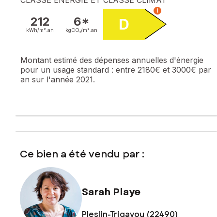
i
212
6*
D
kWh/m².
an
kgCO₂/m².
an
Montant estimé des dépenses annuelles d'énergie
pour un usage standard :
entre 2180€ et 3000€ par
an sur l'année 2021.
Ce bien a été vendu par :
Sarah Playe
Pleslin-Trigavou (22490)