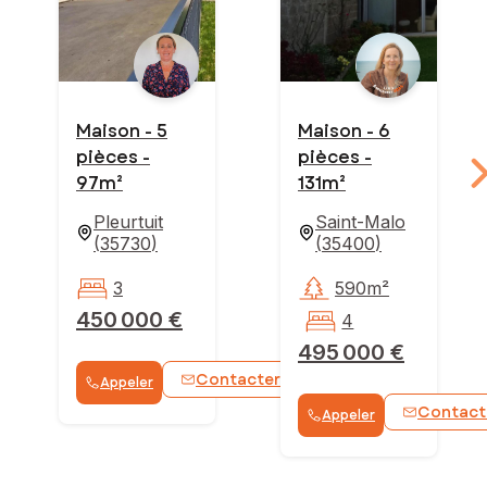
Maison - 5
Maison - 6
pièces -
pièces -
97m²
131m²
Pleurtuit
Saint-Malo
(
35730
)
(
35400
)
3
590m²
450 000 €
4
495 000 €
Contacter
Appeler
WhatsApp
Contact
Appeler