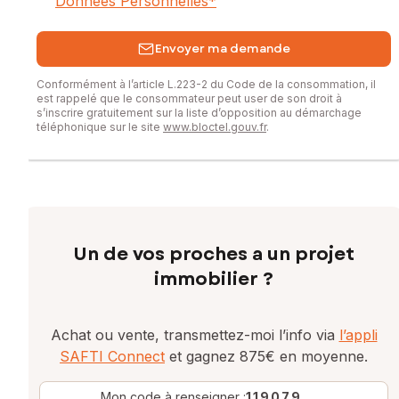
Données Personnelles
*
Envoyer ma demande
Conformément à l’article L.223-2 du Code de la consommation, il
est rappelé que le consommateur peut user de son droit à
s’inscrire gratuitement sur la liste d’opposition au démarchage
téléphonique sur le site
www.bloctel.gouv.fr
.
Un de vos proches a un projet
immobilier ?
Achat ou vente, transmettez-moi l’info via
l’appli
SAFTI Connect
et gagnez 875€ en moyenne.
Mon code à renseigner :
119079