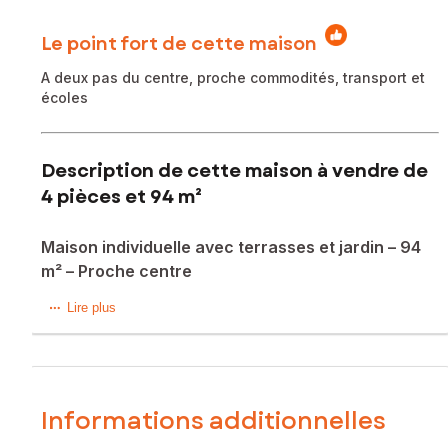
Le point fort de cette maison
A deux pas du centre, proche commodités, transport et
écoles
Description de cette maison à vendre de
4 pièces et 94 m²
Maison individuelle avec terrasses et jardin – 94
m² – Proche centre
À quelques minutes du centre de Saint-Quentin-Fallavier, à
Lire plus
proximité immédiate des écoles, commerces et transports,
découvrez cette charmante maison individuelle à étage
d’environ 94 m² habitable, implantée sur une parcelle de
236 m².
Informations additionnelles
Au rez-de-chaussée, vous trouverez :