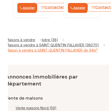
Contacter
Contact
Appeler
Appeler
WhatsApp
>
>
Maisons à vendre
Isère (38)
>
Maisons à vendre à SAINT-QUENTIN-FALLAVIER (38070)
Maison à vendre à SAINT-QUENTIN-FALLAVIER de 94m²
Annonces immobilières par
département
Vente de maisons
Vente maisons Nord (59)