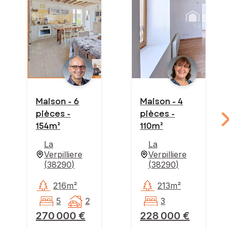
Maison - 6
Maison - 4
pièces -
pièces -
154m²
110m²
La
La
Verpilliere
Verpilliere
(
38290
)
(
38290
)
216m²
213m²
5
2
3
270 000 €
228 000 €