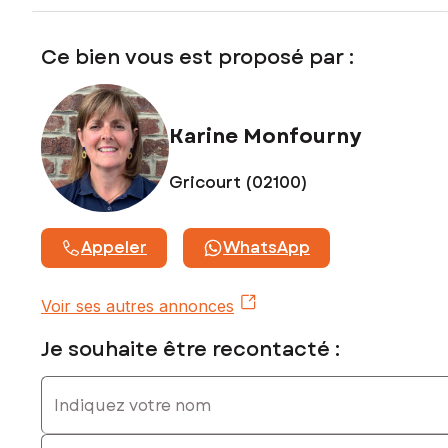
Prix de vente : 97 000 €
Honoraires charge vendeur
Ce bien vous est proposé par :
Contactez votre conseiller SAFTI : Karine MONFOURNY, Tél.
: 06 71 54 30 43, E-mail : karine.monfourny@safti.fr - EI -
Agent commercial immatriculé au RSAC de SAINT-QUENTIN
sous le numéro 847 721 511
Karine Monfourny
Gricourt (02100)
Appeler
WhatsApp
Voir ses autres annonces
Je souhaite être recontacté :
Indiquez votre nom
Indiquez votre prénom