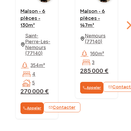
Maison - 6
Maison - 6
pièces -
pièces -
130m²
147m²
Saint-
Nemours
Pierre-Les-
(
77140
)
Nemours
(
77140
)
160m²
3
354m²
285 000 €
4
5
Contact
Appeler
270 000 €
Contacter
Appeler