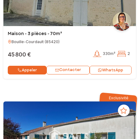
Maison - 3 pièces - 70m²
Bouille-Courdault
(
85420
)
45 800 €
330m²
2
Contacter
Appeler
WhatsApp
Exclusivité