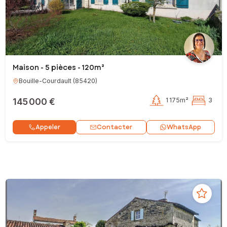
Maison - 5 pièces - 120m²
Bouille-Courdault
(
85420
)
145 000 €
1 175m²
3
Contacter
Appeler
WhatsApp