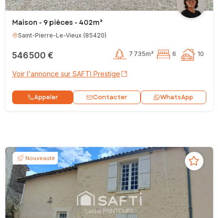
Maison - 9 pièces - 402m²
Saint-Pierre-Le-Vieux
(
85420
)
546 500 €
7 735m²
6
10
Voir l'annonce sur SAFTI Prestige
Contacter
Appeler
WhatsApp
Nouveauté