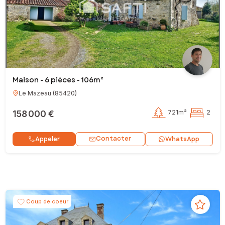
Maison - 6 pièces - 106m²
Le Mazeau
(
85420
)
158 000 €
721m²
2
Contacter
Appeler
WhatsApp
Coup de coeur