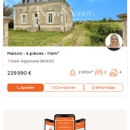
Maison - 4 pièces - 116m²
Saint-Sigismond
(
85420
)
239 990 €
2 065m²
2
4
Contacter
Appeler
WhatsApp