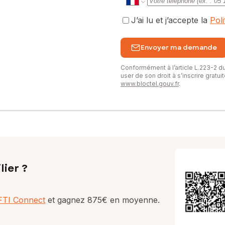
J’ai lu et j’accepte la
Pol
Envoyer ma demande
Conformément à l’article L.223-2 
user de son droit à s’inscrire gratu
www.bloctel.gouv.fr
.
lier ?
AFTI Connect
et gagnez 875€ en moyenne.