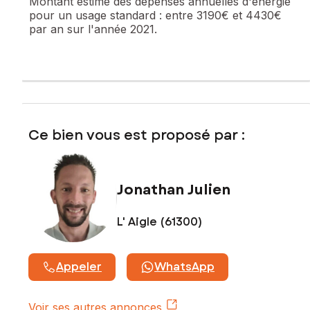
Montant estimé des dépenses annuelles d'énergie
Contactez votre conseiller SAFTI : Jonathan JULIEN, Tél. :
pour un usage standard :
entre 3190€ et 4430€
0781070354, E-mail : jonathan.julien@safti.fr - EI - Agent
par an sur l'année 2021.
commercial immatriculé au RSAC de Alençon sous le numéro
931670988
Ce bien vous est proposé par :
Jonathan Julien
L' Aigle (61300)
Appeler
WhatsApp
Voir ses autres annonces