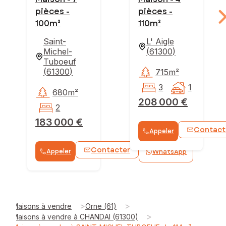
pièces -
pièces -
100m²
110m²
Saint-
L' Aigle
Michel-
(
61300
)
Tuboeuf
(
61300
)
715m²
3
1
680m²
208 000 €
2
183 000 €
Contact
Appeler
Contacter
Appeler
WhatsApp
>
>
Maisons à vendre
Orne (61)
>
Maisons à vendre à CHANDAI (61300)