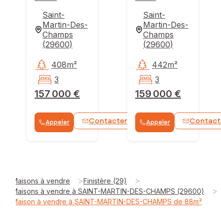
Saint-
Saint-
Martin-Des-
Martin-Des-
Champs
Champs
(
29600
)
(
29600
)
408m²
442m²
3
3
157 000 €
159 000 €
Contacter
Contact
Appeler
Appeler
WhatsApp
>
>
Maisons à vendre
Finistère (29)
>
Maisons à vendre à SAINT-MARTIN-DES-CHAMPS (29600)
Maison à vendre à SAINT-MARTIN-DES-CHAMPS de 88m²