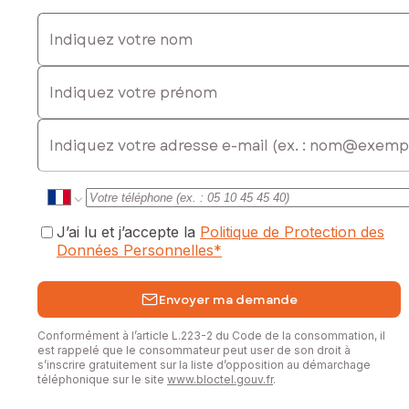
Contactez votre conseiller SAFTI : Julien HIVERNET, Tél. :
0625146354, E-mail : julien.hivernet@safti.fr - EI - Agent
Indiquez votre nom
commercial immatriculé au RSAC de BREST sous le numéro
937656312
Indiquez votre prénom
E-mail
J’ai lu et j’accepte la
Politique de Protection des
Données Personnelles
*
Envoyer ma demande
Conformément à l’article L.223-2 du Code de la consommation, il
est rappelé que le consommateur peut user de son droit à
s’inscrire gratuitement sur la liste d’opposition au démarchage
téléphonique sur le site
www.bloctel.gouv.fr
.