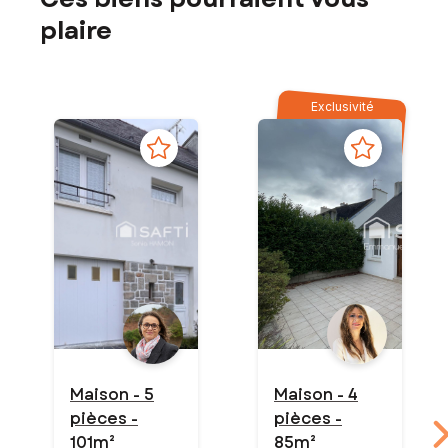
plaire
Exclusivité
Maison - 5
Maison - 4
pièces -
pièces -
101m²
85m²