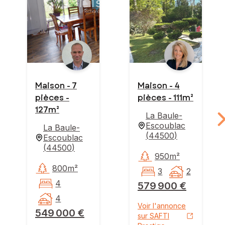
Maison - 7
Maison - 4
pièces -
pièces - 111m²
127m²
La Baule-
Escoublac
La Baule-
(
44500
)
Escoublac
(
44500
)
950m²
800m²
3
2
4
579 900 €
4
Voir l'annonce
549 000 €
sur SAFTI