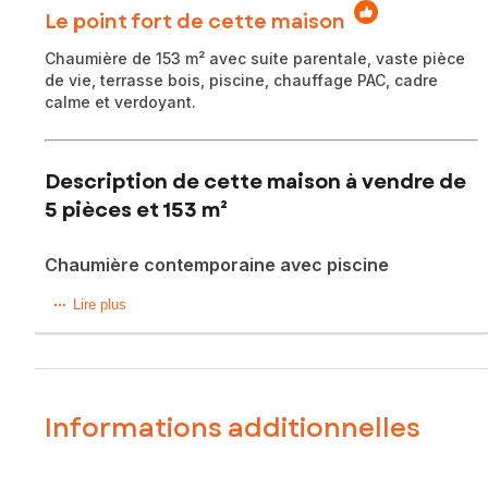
Le point fort de cette maison
Chaumière de 153 m² avec suite parentale, vaste pièce
de vie, terrasse bois, piscine, chauffage PAC, cadre
calme et verdoyant.
Description de cette maison à vendre de
5 pièces et 153 m²
Chaumière contemporaine avec piscine
A 8 km du centre de Guérande, proche de La Madeleine,
Lire plus
au calme, dans un environnement verdoyant, découvrez
cette élégante chaumière de 2008 aux belles prestations,
offrant 153 m² habitables sur un terrain clos sans vis à vis
d'environ 1 000 m².
Chaleureuse et atypique, cette maison est idéale pour une
Informations additionnelles
vie de famille à la campagne. Le rez-de-chaussée propose
une cuisine aménagée et équipée ouverte sur une vaste
pièce de vie lumineuse avec belle hauteur sous plafond et