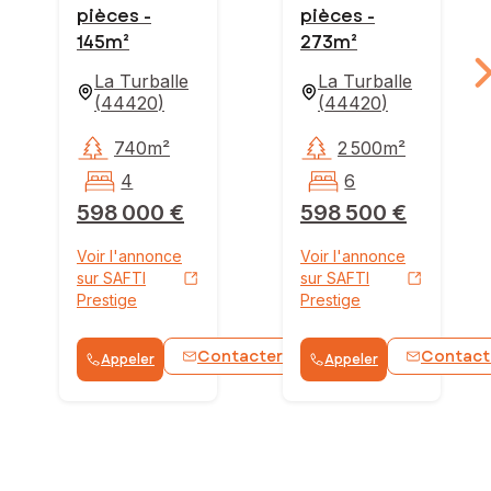
pièces -
pièces -
145m²
273m²
La Turballe
La Turballe
(
44420
)
(
44420
)
740m²
2 500m²
4
6
598 000 €
598 500 €
Voir l'annonce
Voir l'annonce
sur SAFTI
sur SAFTI
Prestige
Prestige
Contacter
Contact
Appeler
Appeler
WhatsApp