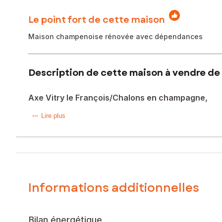
Le point fort de cette maison
Maison champenoise rénovée avec dépendances
Description de cette maison à vendre de 
Axe Vitry le François/Chalons en champagne,
À proximité du secteur très recherché de Saint Amand sur 
Lire plus
idéal pour les amoureux de la nature.
Le terrain de plus de 2000 m² est aménagé avec soin, com
repas avec son four à pizza, un atelier et un abri, un jardi
Se développant sur plus de 235 m² cette maison type cha
poêle à granulés, un salon avec cheminée insert, une cham
Informations additionnelles
chambres de + de 20m2, une salle de douche et si le besoi
Les informations sur les risques auxquels ce bien est expo
Bilan énergétique