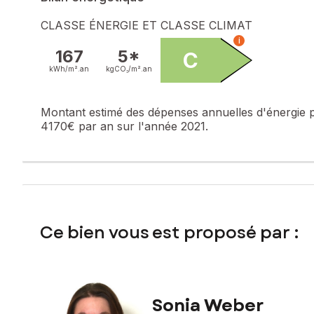
Prix de vente : 185 000 €
Honoraires charge vendeur
CLASSE ÉNERGIE ET CLASSE CLIMAT
i
Contactez votre conseiller SAFTI : Sonia WEBER, Tél. : 0
167
5*
C
848 417 549
kWh/m².
an
kgCO₂/m².
an
Montant estimé des dépenses annuelles d'énergie 
4170€ par an sur l'année 2021.
Ce bien vous est proposé par :
Sonia Weber