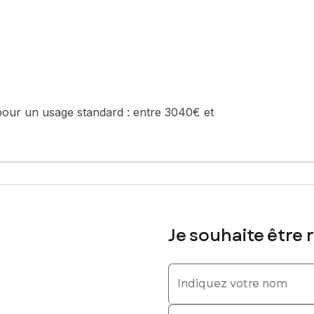
7 60 42 72 01, E-mail : sonia.weber@safti.fr - EI - Agent commerc
pour un usage standard :
entre 3040€ et
Je souhaite être 
Indiquez votre nom
Indiquez votre prénom